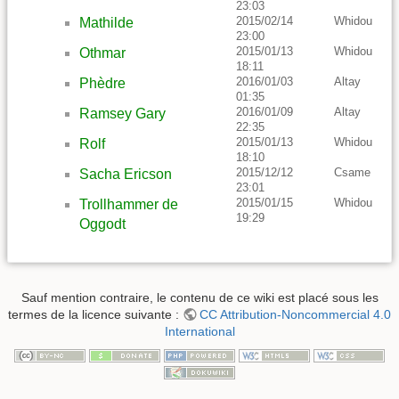
23:03
2015/02/14
Whidou
Mathilde
23:00
2015/01/13
Whidou
Othmar
18:11
2016/01/03
Altay
Phèdre
01:35
2016/01/09
Altay
Ramsey Gary
22:35
2015/01/13
Whidou
Rolf
18:10
2015/12/12
Csame
Sacha Ericson
23:01
2015/01/15
Whidou
Trollhammer de
19:29
Oggodt
Sauf mention contraire, le contenu de ce wiki est placé sous les
termes de la licence suivante :
CC Attribution-Noncommercial 4.0
International