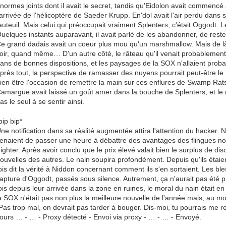
normes joints dont il avait le secret, tandis qu'Eidolon avait commenc
'arrivée de l'hélicoptère de Saeder Krupp. En'dol avait l'air perdu da
auteuil. Mais celui qui préoccupait vraiment Splenters, c'était Oggodt. Le t
uelques instants auparavant, il avait parlé de les abandonner, de reste
e grand dadais avait un coeur plus mou qu'un marshmallow. Mais de là
oir, quand même… D'un autre côté, le râteau qu'il venait probablement 
ans de bonnes dispositions, et les paysages de la SOX n'allaient proba
près tout, la perspective de ramasser des nuyens pourrait peut-être le 
ien être l'occasion de remettre la main sur ces enflures de Swamp Rat
amargue avait laissé un goût amer dans la bouche de Splenters, et le nai
as le seul à se sentir ainsi.
bip bip*
ne notification dans sa réalité augmentée attira l'attention du hacker. N
enaient de passer une heure à débattre des avantages des flingues n
ighter. Après avoir conclu que le prix élevé valait bien le surplus de di
ouvelles des autres. Le nain soupira profondément. Depuis qu'ils étaien
ois dit la vérité à Niddon concernant comment ils s'en sortaient. Les bl
apture d'Oggodt, passés sous silence. Autrement, ça n'aurait pas été p
ois depuis leur arrivée dans la zone en ruines, le moral du nain était e
a SOX n'était pas non plus la meilleure nouvelle de l'année mais, au moi
Pas trop mal, on devrait pas tarder à bouger. Dis-moi, tu pourrais me r
ours … - … - Proxy détecté - Envoi via proxy - … - … - Envoyé.