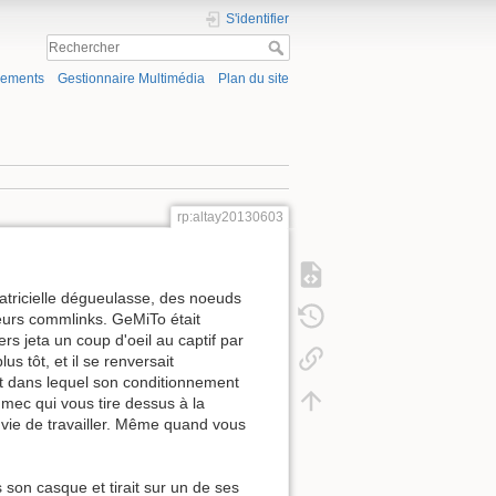
S'identifier
gements
Gestionnaire Multimédia
Plan du site
rp:altay20130603
matricielle dégueulasse, des noeuds
 leurs commlinks. GeMiTo était
rs jeta un coup d'oeil au captif par
s tôt, et il se renversait
tat dans lequel son conditionnement
 mec qui vous tire dessus à la
nvie de travailler. Même quand vous
 son casque et tirait sur un de ses