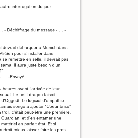
autre interrogation du jour.
 … - Déchiffrage du message - … -
 il devrait débarquer à Munich dans
Mi-Sen pour s'installer dans
 à se remettre en selle, il devrait pas
-sama. Il aura juste besoin d'un
?”
 - … -Envoyé.
x heures avant l'arrivée de leur
squat. Le petit dragon faisait
e d'Oggodt. Le logiciel d'empathie
 jamais songé à ajouter “Coeur brisé”
troll, c'était peut-être une première.
son Guardian, et d'en entamer une
matériel en parfait état. Et si
udrait mieux laisser faire les pros.