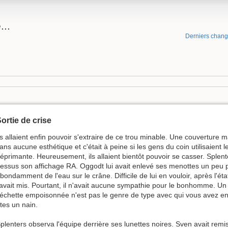
..
Derniers chan
ortie de crise
ls allaient enfin pouvoir s'extraire de ce trou minable. Une couverture 
ans aucune esthétique et c'était à peine si les gens du coin utilisaient
éprimante. Heureusement, ils allaient bientôt pouvoir se casser. Splente
essus son affichage RA. Oggodt lui avait enlevé ses menottes un peu plu
bondamment de l'eau sur le crâne. Difficile de lui en vouloir, après l'é
'avait mis. Pourtant, il n'avait aucune sympathie pour le bonhomme. Un
léchette empoisonnée n'est pas le genre de type avec qui vous avez e
tes un nain.
plenters observa l'équipe derrière ses lunettes noires. Sven avait remis