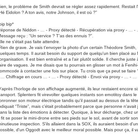
ien, le problème de Smith devrait se régler assez rapidement. Restait l'
Hé Eidolon ? A ton avis, notre Johnson, il est où ?”
bip bip*
éponse de Niddon - … - Proxy détecté - Récupération via proxy - … -
essage reçu : “Un service ? T'as des ennuis ?”.
lle ne s'était pas faite attendre.
Rien de grave. Je vais t'envoyer la photo d'un certain Théodore Smith,
uelques temps. Il aurait besoin du support de quelqu'un bien placé au 
'organisation. Il est bien entraîné et a l'air plutôt solide. Il cherche juste
aire de vagues. Je me disais que tu pourrais en glisser un mot à Fenihi
ommcode à contacter une fois sur place. Tu crois que ça peut se faire 
 … Chiffrage en cours … - … - Proxy détecté - Envoi via proxy - … - …
'après l'horloge de son affichage augmenté, ils leur restaient encore si
ransport. Splenters fit virevolter quelques instants son emotitoy dans le 
onronner son moteur électrique tandis qu'il passait au dessus de la têt
ndiquait “Triste”, mais c'était probablement parce que personne n'avait
ans la liste des émotions à détecter. Quoique, à leur décharge, chez un 
l fit se poser le mini-drone entre ses pieds sur le sol, avant de sortir 
inutieuse inspection. S'ils allaient dans la SOX, ils auraient besoin d'un 
ossible, d'un Oggodt avec le meilleur moral possible. Mais pour ça, il va