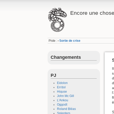
Encore une chose.
Piste :
Sortie de crise
•
Changements
S
I
s
PJ
d
d
Eidolon
En'dol
a
Hiquse
l
John Mc Gill
f
L'Ankou
ê
Oggodt
Roland Bléas
S
Splenters