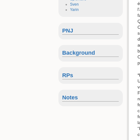
é
Sven
l
Yarin
f
Q
C
PNJ
s
d
a
b
Background
C
p
RPs
*
U
v
F
Notes
n
f
c
f
l
“
c