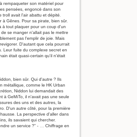
é à rempaqueter son matériel pour
ns ses pensées, engoncé dans son
roll avait l'air abattu et dépité.
r à Gênes. Pour sa pirate, bien sûr.
 à tout plaquer pour un coup d'un
de se manger n'allait pas le mettre
blement pas l'emplir de joie. Mais
revigorer. D'autant que cela pourrait
s. Leur fuite du complexe secret en
n était quasi-certain qu'il n'était
iddon, bien sûr. Qui d'autre ? Ils
on métallique, comme le HK Urban
scrétion, Niddon lui demandait des
t à GeMiTo, il n'avait pas une seule
essures des uns et des autres, la
ro. D'un autre côté, pour la première
n hausse. La perspective d'aller dans
ns, ils savaient qui chercher.
endre un service ?” - … Chiffrage en