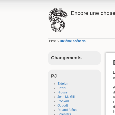
Encore une chose.
Piste :
Dixième scénario
•
Changements
L
PJ
p
Eidolon
A
En'dol
d
Hiquse
John Mc Gill
l
L'Ankou
D
Oggodt
d
Roland Bléas
l
Splenters