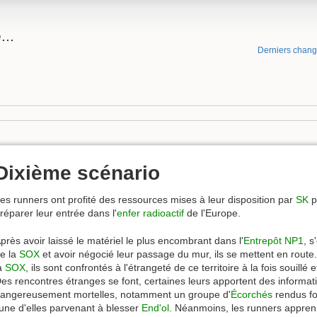
..
Derniers chan
Dixième scénario
es runners ont profité des ressources mises à leur disposition par
SK
p
réparer leur entrée dans l'
enfer radioactif
de l'Europe.
près avoir laissé le matériel le plus encombrant dans l'
Entrepôt NP1
, s
e la
SOX
et avoir négocié leur passage du mur, ils se mettent en route.
a
SOX
, ils sont confrontés à l'étrangeté de ce territoire à la fois souillé
es rencontres étranges se font, certaines leurs apportent des informati
angereusement mortelles, notamment un groupe d'
Écorchés
rendus fo
'une d'elles parvenant à blesser
End'ol
. Néanmoins, les runners apprenn