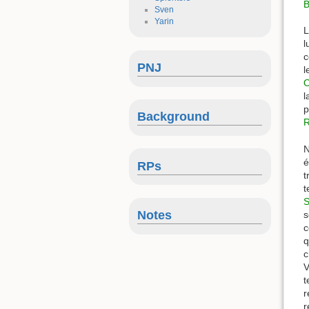
B
Sven
Yarin
L
l
c
PNJ
l
O
l
p
Background
R
N
é
RPs
t
t
S
Notes
s
c
q
c
V
t
r
r