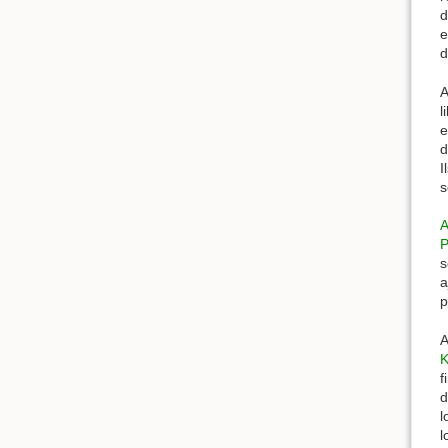
d
e
d
A
l
e
d
I
s
A
P
s
a
p
A
K
f
d
l
l