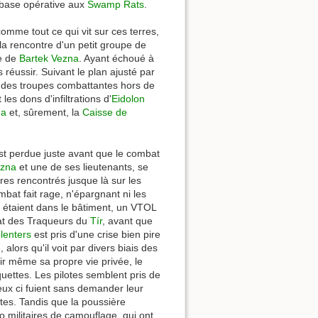
e base opérative aux
Swamp Rats
.
omme tout ce qui vit sur ces terres,
 la rencontre d'un petit groupe de
te de
Bartek Vezna
. Ayant échoué à
 réussir. Suivant le plan ajusté par
el des troupes combattantes hors de
 les dons d'infiltrations d'
Eidolon
na
et, sûrement, la
Caisse de
st perdue juste avant que le combat
ezna
et une de ses lieutenants, se
res rencontrés jusque là sur les
bat fait rage, n'épargnant ni les
qui étaient dans le bâtiment, un VTOL
at des Traqueurs du
Tír
, avant que
lenters
est pris d'une crise bien pire
e
, alors qu'il voit par divers biais des
r même sa propre vie privée, le
ettes. Les pilotes semblent pris de
eux ci fuient sans demander leur
ettes. Tandis que la poussière
militaires de camouflage, qui ont