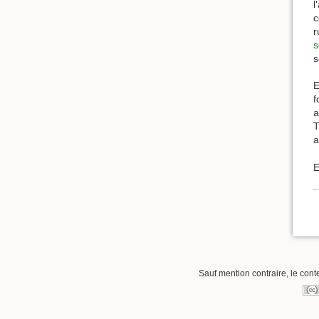
l
c
r
s
s
E
f
a
T
a
E
Sauf mention contraire, le cont