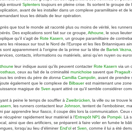
éjà entouré
Splenters
toujours en pleine crise. Ils sortent le groupe de 
xplication, avant de les installer dans un complexe paramilitaire et de l
emandant tous les détails de leur opération.
près que tout le monde ait raconté plus ou moins de vérité, les runners 
ibérés. Des explications sont fait sur ce groupe,
Athoune
, le sous lieut
xplique qu'il s'agit de
Rote Kasern
, un groupe paramilitaire de contreb
ans les réseaux sur tout le Nord de l'Europe et les Iles Britanniques ain
ls sont apparemment à l'origine de la prime sur la tête de
Bartek Vezna
ervices, contacts, informations ou matériels, ainsi qu'en nuyen ou euro
thoune
leur indique aussi qu'ils peuvent contacter
Rote Kasern
via un 
osthaus
, ceux au fait de la criminalité
munichoise
savent que
Pragault
ous les ordres du père de
donna
Camillia Campolin
, avant de prendre 
joute également que le complexe de
Bilbauer
est maintenant une zone 
uissance magique de
Sven
ayant attiré ce qu'il semble considérer com
yant à peine le temps de souffler à
Zweibrücken
, la ville ou se trouve 
asern
, les runners contactent leur
Johnson
, tentent de l'embobiner, ma
ini par apprendre leur fiasco, il coupe dés lors la communication. Ceux c
e récupérer rapidement leur matériel à l'
Entrepôt NP1
de
Pompéi
. Là 
ocal, ainsi que des artificiers, se préparent à faire voler en fumée le bâ
ongues, lorsqu’au lieu d'éliminer
End'ol
et
Sven
, comme il lui a été dem