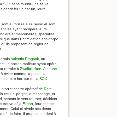
la
SOX
sans fournir une seule
es débriefer un par un, leurs
sont autorisés à se revoir et sont
enant les ayant récupéré leurs
andiers et mercenaires, spécialisé
si que dans l'intimidation anti-corpo.
, qu'ils proposent de régler en
s.
certain
Valentin Pragault
, au
est un ancien mafieux ayant opéré
sa retraite à
Zweibrücken
.
Athoune
à éviter comme la peste, la
me la pire horreur de la
SOX
.
le discret centre opératif de
Rote
is celui ci perçoit le mensonge, et
i, sentant le vent tourner, décident
se trouve déjà
Ekhart
, leur contact
timent. Celui-ci révèle ses dents
andé de faire, il propose un deal à