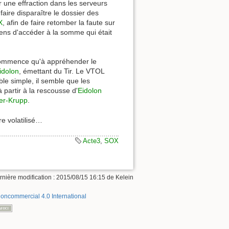
r une effraction dans les serveurs
 faire disparaître le dossier des
X
, afin de faire retomber la faute sur
oyens d'accéder à la somme qui était
commence qu'à appréhender le
idolon
, émettant du Tir. Le VTOL
ble simple, il semble que les
partir à la rescousse d'
Eidolon
er-Krupp
.
e volatilisé…
Acte3
,
SOX
rnière modification : 2015/08/15 16:15 de
Kelein
Noncommercial 4.0 International