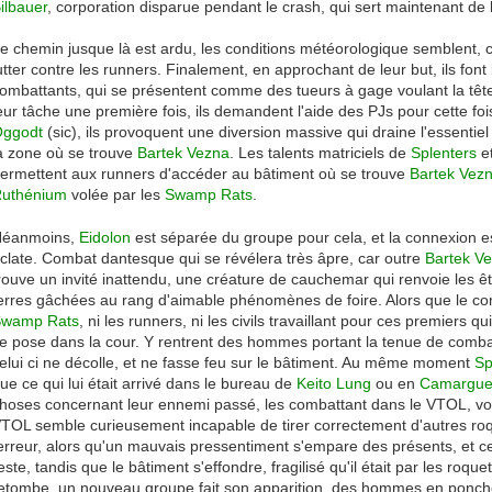
ilbauer
, corporation disparue pendant le crash, qui sert maintenant d
e chemin jusque là est ardu, les conditions météorologique semblent, c
utter contre les runners. Finalement, en approchant de leur but, ils font
ombattants, qui se présentent comme des tueurs à gage voulant la tê
eur tâche une première fois, ils demandent l'aide des PJs pour cette fois
ggodt
(sic), ils provoquent une diversion massive qui draine l'essenti
a zone où se trouve
Bartek Vezna
. Les talents matriciels de
Splenters
et
ermettent aux runners d'accéder au bâtiment où se trouve
Bartek Vez
uthénium
volée par les
Swamp Rats
.
éanmoins,
Eidolon
est séparée du groupe pour cela, et la connexion e
clate. Combat dantesque qui se révélera très âpre, car outre
Bartek V
rouve un invité inattendu, une créature de cauchemar qui renvoie les êt
erres gâchées au rang d'aimable phénomènes de foire. Alors que le com
wamp Rats
, ni les runners, ni les civils travaillant pour ces premiers 
e pose dans la cour. Y rentrent des hommes portant la tenue de comb
elui ci ne décolle, et ne fasse feu sur le bâtiment. Au même moment
Sp
ue ce qui lui était arrivé dans le bureau de
Keito Lung
ou en
Camargu
hoses concernant leur ennemi passé, les combattant dans le VTOL, voi
TOL semble curieusement incapable de tirer correctement d'autres roqu
erreur, alors qu'un mauvais pressentiment s'empare des présents, et c
este, tandis que le bâtiment s'effondre, fragilisé qu'il était par les roqu
etombe, un nouveau groupe fait son apparition, des hommes en poncho 