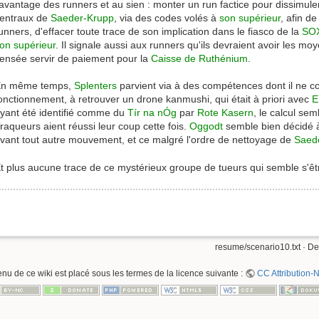
'avantage des runners et au sien : monter un run factice pour dissimule
entraux de
Saeder-Krupp
, via des codes volés à
son supérieur
, afin de
unners, d'effacer toute trace de son implication dans le fiasco de la
SO
on supérieur
. Il signale aussi aux runners qu'ils devraient avoir les m
ensée servir de paiement pour la
Caisse de Ruthénium
.
n même temps,
Splenters
parvient via à des compétences dont il ne 
onctionnement, à retrouver un drone kanmushi, qui était à priori avec
E
yant été identifié comme du
Tír na nÓg
par
Rote Kasern
, le calcul sem
raqueurs aient réussi leur coup cette fois.
Oggodt
semble bien décidé à 
vant tout autre mouvement, et ce malgré l'ordre de nettoyage de
Saed
t plus aucune trace de ce mystérieux groupe de tueurs qui semble s'êtr
resume/scenario10.txt
· De
enu de ce wiki est placé sous les termes de la licence suivante :
CC Attribution-