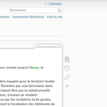
S'identifier
gements
Gestionnaire Multimédia
Plan du site
resume:scenario10
our monter jusqu'à
Nancy
, et
'être équipés pour le territoire hostile
 Rentrées par voie ferroviaire dans
 et laissé libre par la métahumanité.
ons, d'autres se révèlent
us par les mutations et de goules,
ent la localisation des bâtiments de